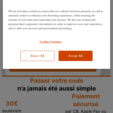
amen du code bateau
nt l'examen
We use necessary cookies to ensure that our website functions properly, as well as
ser l'examen
optional cookies to enhance your browsing experience, while ensuring the
security of your data and respecting your privacy. We also use cookies and
ès l'examen
Auto
Moto
Fluvial
Côtier
personal data to generate visit statistics in order to improve your user experience,
cription
and to offer you services and personalized advertising.
Ma ville
DIPP
Cookies Settings
pte
Quand?
ce Pro
Reject All
Accept All
Trouver un centre
Passer votre code
n’a jamais été aussi simple
Paiement
30€
sécurisé
seulement
par CB, Apple Pay ou