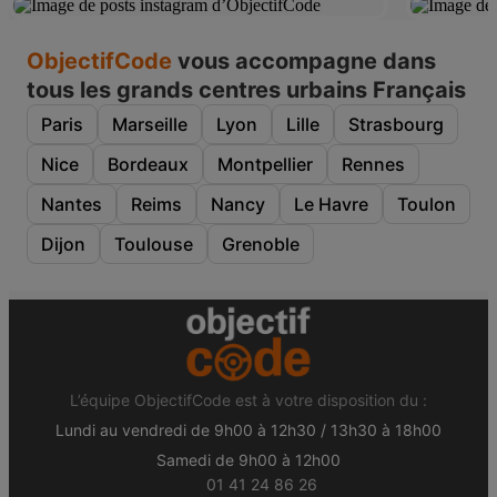
ObjectifCode
vous accompagne dans
tous les grands centres urbains Français
Paris
Marseille
Lyon
Lille
Strasbourg
Nice
Bordeaux
Montpellier
Rennes
Nantes
Reims
Nancy
Le Havre
Toulon
Dijon
Toulouse
Grenoble
L’équipe ObjectifCode est à votre disposition du :
Lundi au vendredi de 9h00 à 12h30 / 13h30 à 18h00
Samedi de 9h00 à 12h00
01 41 24 86 26