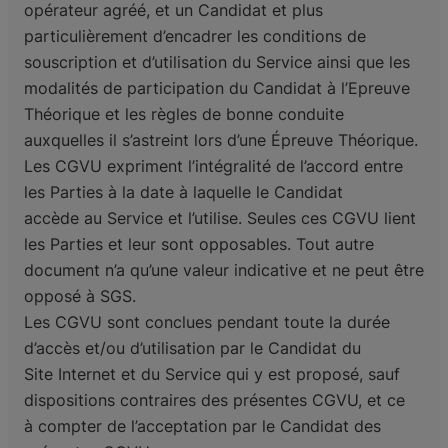
amen du code bateau
opérateur agréé, et un Candidat et plus
nt l'examen
particulièrement
d’encadrer les conditions de
ser l'examen
souscription et d’utilisation du Service ainsi que les
ès l'examen
modalités de
participation du Candidat à l’Epreuve
cription
Théorique et les règles de bonne conduite
DIPP
auxquelles il
s’astreint lors d’une Épreuve Théorique.
Les CGVU expriment l’intégralité de l’accord entre
pte
les Parties à la date à laquelle le Candidat
ce Pro
accède
au Service et l’utilise. Seules ces CGVU lient
les Parties et leur sont opposables. Tout autre
document
n’a qu’une valeur indicative et ne peut être
opposé à SGS.
Les CGVU sont conclues pendant toute la durée
d’accès et/ou d’utilisation par le Candidat du
Site
Internet et du Service qui y est proposé, sauf
dispositions contraires des présentes CGVU, et ce
à
compter de l’acceptation par le Candidat des